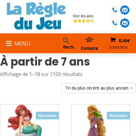
Voir les avis
0,00
€
MENU
Rech.
0 Article(s)
Compte
À partir de 7 ans
Trié
Affichage de 1–18 sur 2100 résultats
du
plus
récent
au
plus
Nouveau
Nouveau
ancien