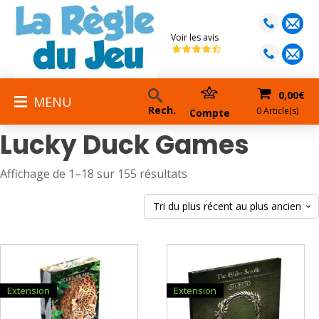
Voir les avis
0,00
€
MENU
Rech.
0 Article(s)
Compte
Lucky Duck Games
Trié
Affichage de 1–18 sur 155 résultats
du
plus
récent
au
plus
ancien
Extension
Extension