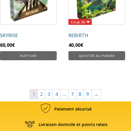
Coup de ❤
SKYRISE
REBIRTH
60,00
€
40,00
€
RUPTURE
AJOUTER AU PANIER
1
2
3
4
…
7
8
9
→
Paiement sécurisé
Livraison domicile et points relais