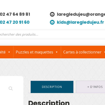
02 47 64 89 81
laregledujeu@orange
02 47 20 91 60
kids@laregledujeu.fr
erche
its
iété
Puzzles et maquettes
Cartes à collectionner
DESCRIPTION
+ D'INFOS
Description