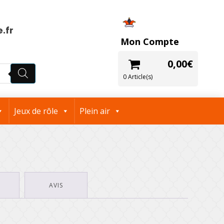
.fr
Mon Compte
0,00
€
0 Article(s)
Jeux de rôle
Plein air
AVIS