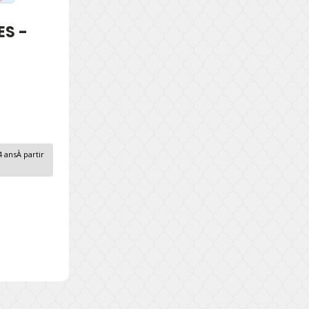
ES -
4 ans
À partir