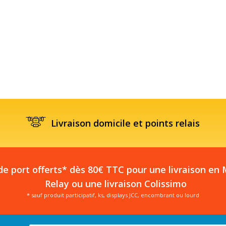
Livraison domicile et points relais
 de port offerts* dès 80€ TTC pour une livraison en
Relay ou une livraison Colissimo
* sauf produit participatif, ks, displays JCC, encombrant ou lourd