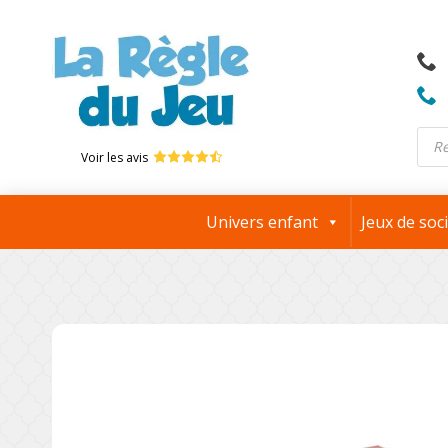
Rech
Voir les avis
de
produ
Univers enfant
Jeux de soc