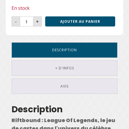
En stock
quantité
-
+
AJOUTER AU PANIER
de
RIFTBOUND
-
LEAGUE
OF
LEGENDS
-
ORIGINS
DESCRIPTION
-
BOOSTER
+ D'INFOS
AVIS
Description
Riftbound : League Of Legends, le jeu
de cartes dans l'univers du célèbre