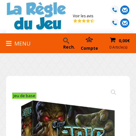
Voir les avis
0,00
€
MENU
Rech.
0 Article(s)
Compte
Jeu de base